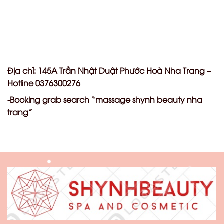
Địa chỉ: 145A Trần Nhật Duật Phước Hoà Nha Trang –
Hotline 0376300276
-Booking grab search “massage shynh beauty nha
trang”