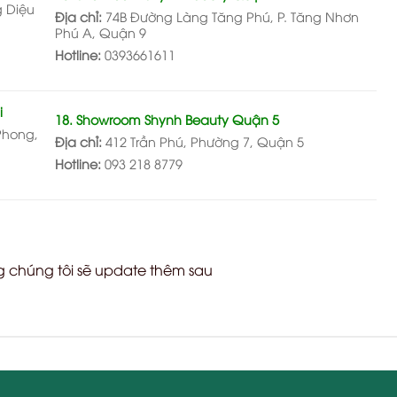
g Diệu
Địa chỉ:
74B Đường Làng Tăng Phú, P. Tăng Nhơn
Phú A, Quận 9
Hotline:
0393661611
i
18. Showroom Shynh Beauty Quận 5
Phong,
Địa chỉ:
412 Trần Phú, Phường 7, Quận 5
Hotline:
093 218 8779
 chúng tôi sẽ update thêm sau