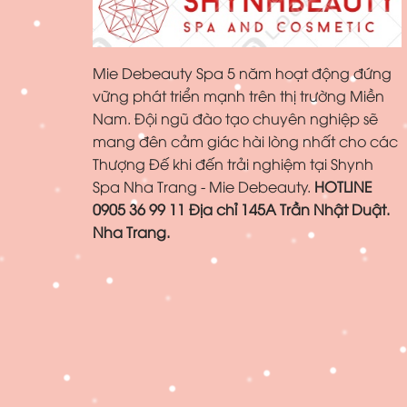
Mie Debeauty Spa 5 năm hoạt động đứng
vững phát triển mạnh trên thị trường Miền
Nam. Đội ngũ đào tạo chuyên nghiệp sẽ
mang đên cảm giác hài lòng nhất cho các
Thượng Đế khi đến trải nghiệm tại Shynh
Spa Nha Trang - Mie Debeauty.
HOTLINE
0905 36 99 11
Địa chỉ 145A Trần Nhật Duật.
Nha Trang.