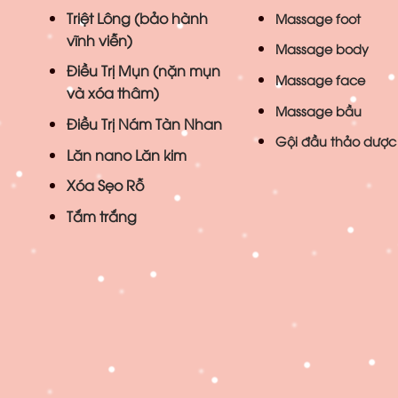
Triệt Lông (bảo hành
Massage foot
vĩnh viễn)
Massage body
Điều Trị Mụn (nặn mụn
Massage face
và xóa thâm)
Massage bầu
Điều Trị Nám Tàn Nhan
Gội đầu thảo dược
Lăn nano Lăn kim
Xóa Sẹo Rỗ
Tắm trắng