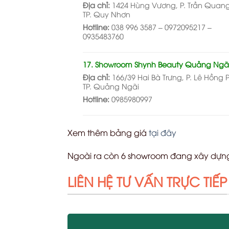
Địa chỉ:
1424 Hùng Vương, P. Trần Quan
TP. Quy Nhơn
Hotline:
038 996 3587 – 0972095217 –
0935483760
17. Showroom Shynh Beauty Quảng Ngã
Địa chỉ:
166/39 Hai Bà Trưng, P. Lê Hồng 
TP. Quảng Ngãi
Hotline:
0985980997
Xem thêm bảng giá
tại đây
Ngoài ra còn 6 showroom đang xây dựng
LIÊN HỆ TƯ VẤN TRỰC TIẾP