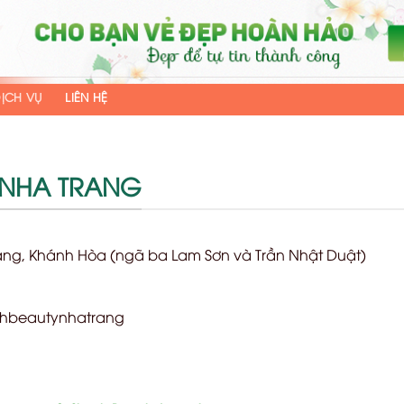
ỊCH VỤ
LIÊN HỆ
 NHA TRANG
rang, Khánh Hòa (ngã ba Lam Sơn và Trần Nhật Duật)
ynhbeautynhatrang