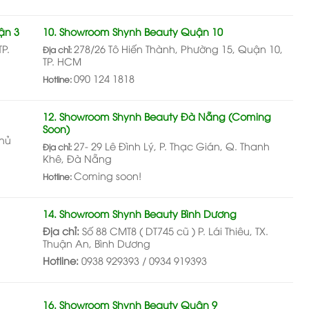
ận 3
10. Showroom Shynh Beauty Quận 10
P.
278/26 Tô Hiến Thành, Phường 15, Quận 10,
Địa chỉ:
TP. HCM
090 124 1818
Hotline:
12. Showroom Shynh Beauty Đà Nẵng (Coming
Soon)
Thủ
27- 29 Lê Đình Lý, P. Thạc Gián, Q. Thanh
Địa chỉ:
Khê, Đà Nẵng
Coming soon!
Hotline:
14. Showroom Shynh Beauty Bình Dương
Địa chỉ:
Số 88 CMT8 ( DT745 cũ ) P. Lái Thiêu, TX.
Thuận An, Bình Dương
Hotline:
0938 929393 / 0934 919393
16. Showroom Shynh Beauty Quận 9