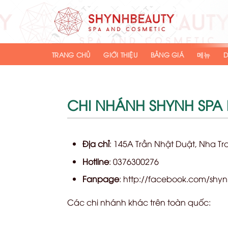
Skip
to
content
TRANG CHỦ
GIỚI THIỆU
BẢNG GIÁ
메뉴
D
CHI NHÁNH SHYNH SPA
Địa chỉ
: 145A Trần Nhật Duật, Nha T
Hotline
: 0376300276
Fanpage
: http://facebook.com/sh
Các chi nhánh khác trên toàn quốc: