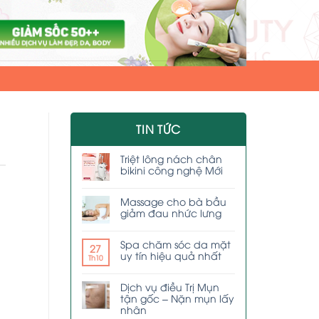
TIN TỨC
Triệt lông nách chân
bikini công nghệ Mới
Massage cho bà bầu
giảm đau nhức lưng
Spa chăm sóc da mặt
27
uy tín hiệu quả nhất
Th10
Dịch vụ điều Trị Mụn
tận gốc – Nặn mụn lấy
nhân