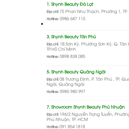
1. Shynh Beauty Đà Lạt
75 Phan Như Thạch, Phường 1, TP.
Địa chỉ:
0986 687 115
Hotline:
3. Shynh Beauty Tân Phú
1B Sơn Kỳ, Phường Sơn Kỳ, Q. Tân 
Địa chỉ:
TP.Hồ Chí Minh
0898 838 085
Hotline:
5. Shynh Beauty Quãng Ngãi
08 Trương Định, P. Tân Phú , TP. Q
Địa chỉ:
Ngãi, Quảng Ngãi
0985 980 997
Hotline:
7. Showroom Shynh Beauty Phú Nhuận
194/2 Nguyễn Trọng Tuyển, Phường
Địa chỉ:
Phú Nhuận, TP. HCM
091 854 1818
Hotline: