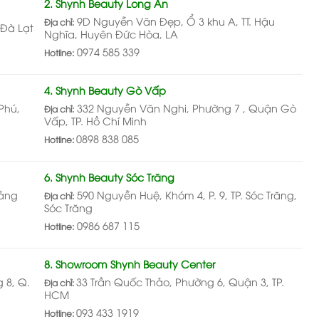
2. Shynh Beauty Long An
9D Nguyễn Văn Đẹp, Ổ 3 khu A, TT. Hậu
Địa chỉ:
 Đà Lạt
Nghĩa, Huyên Đức Hòa, LA
0974 585 339
Hotline:
4. Shynh Beauty Gò Vấp
Phú,
332 Nguyễn Văn Nghi, Phường 7 , Quận Gò
Địa chỉ:
Vấp, TP. Hồ Chí Minh
0898 838 085
Hotline:
6. Shynh Beauty Sóc Trăng
uảng
590 Nguyễn Huệ, Khóm 4, P. 9, TP. Sóc Trăng,
Địa chỉ:
Sóc Trăng
0986 687 115
Hotline:
8. Showroom Shynh Beauty Center
 8, Q.
33 Trần Quốc Thảo, Phường 6, Quận 3, TP.
Địa chỉ:
HCM
093 433 1919
Hotline: